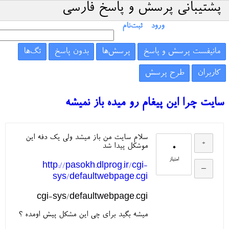
پشتیبانی پرسش و پاسخ فارسی
ورود
ثبت‌نام
مانیفست پرسش و پاسخ
پرسش‌ها
بدون پاسخ
تگ‌ها
کاربران
طرح پرسش
سایت چرا این پیغام رو میده باز نمیشه
سلام سایت من باز میشد ولی یک دفه این
0
موشکل پیدا شد
امتیاز
http://pasokh.dlprog.ir/cgi-
sys/defaultwebpage.cgi
cgi-sys/defaultwebpage.cgi
میشه بگید برای چی این مشکل پیش اومده ؟