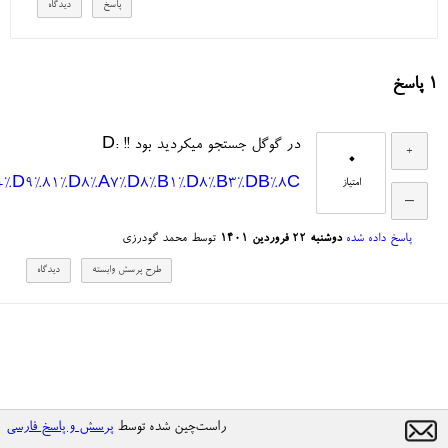
1
پاسخ
در گوگل جستجو میکردید بود !! :D
0
E+%D9%81%D8%A7%D8%B1%D8%B3%DB%8C
امتیاز
پاسخ داده شده
دوشنبه ۲۲ فروردین ۱۴۰۱
توسط
محمد گودرزی
راست‌چین شده توسط
پرسش و پاسخ فارسی