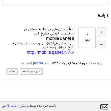
1
پاسخ
لطفاً پرسش‌های مربوط به موبایل رو
0
در قسمت خودش مطرح کنید
mobile.qanet.ir
امتیاز
این پرسش هم‌اکنون در وب سایت پرسش و
پاسخ موبایل وجود داره
http://mobile.qanet.ir/386
پاسخ داده شده
پنجشنبه ۲۵ اردیبهشت ۱۳۹۳
توسط
prodo
(
8
امتیاز)
راست‌چین شده توسط
پرسش و پاسخ فارسی